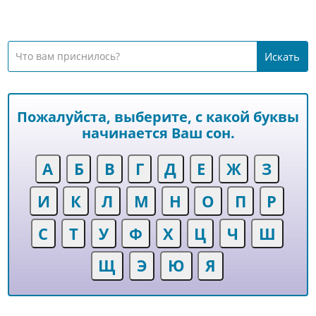
Пожалуйста, выберите, с какой буквы
начинается Ваш сон.
А
Б
В
Г
Д
Е
Ж
З
И
К
Л
М
Н
О
П
Р
С
Т
У
Ф
Х
Ц
Ч
Ш
Щ
Э
Ю
Я